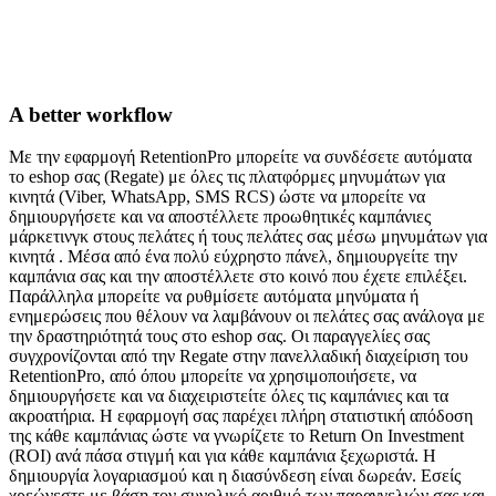
A better workflow
Με την εφαρμογή RetentionPro μπορείτε να συνδέσετε αυτόματα
το eshop σας (Regate) με όλες τις πλατφόρμες μηνυμάτων για
κινητά (Viber, WhatsApp, SMS RCS) ώστε να μπορείτε να
δημιουργήσετε και να αποστέλλετε προωθητικές καμπάνιες
μάρκετινγκ στους πελάτες ή τους πελάτες σας μέσω μηνυμάτων για
κινητά . Μέσα από ένα πολύ εύχρηστο πάνελ, δημιουργείτε την
καμπάνια σας και την αποστέλλετε στο κοινό που έχετε επιλέξει.
Παράλληλα μπορείτε να ρυθμίσετε αυτόματα μηνύματα ή
ενημερώσεις που θέλουν να λαμβάνουν οι πελάτες σας ανάλογα με
την δραστηριότητά τους στο eshop σας. Οι παραγγελίες σας
συγχρονίζονται από την Regate στην πανελλαδική διαχείριση του
RetentionPro, από όπου μπορείτε να χρησιμοποιήσετε, να
δημιουργήσετε και να διαχειριστείτε όλες τις καμπάνιες και τα
ακροατήρια. Η εφαρμογή σας παρέχει πλήρη στατιστική απόδοση
της κάθε καμπάνιας ώστε να γνωρίζετε το Return On Investment
(ROI) ανά πάσα στιγμή και για κάθε καμπάνια ξεχωριστά. Η
δημιουργία λογαριασμού και η διασύνδεση είναι δωρεάν. Εσείς
χρεώνεστε με βάση τον συνολικό αριθμό των παραγγελιών σας και