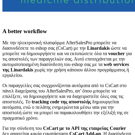
A better workflow
Με την ηλεκτρονική πλατφόρμα AfterSalesPro μπορείτε να
διασυνδέσετε το eshop σας (CsCart) με την
Linardakis
ώστε να
μπορείτε να δημιουργήσετε και να εκτυπώσετε όλα τα
voucher
για
τις αποστολές των παραγγελιών σας. Αυτό επιτυγχάνεται με την
αυτοματοποιημένη διασύνδεση του eshop σας με τα
web services
της Linardakis
χωρίς την χρήση κάποιου άλλου προγράμματος ή
εργαλείου.
Οι παραγγελίες σας συγχρονίζονται αυτόματα από το CsCart στο
πάνελ διαχείρισης του AfterSalesPro, απ’ όπου μπορείτε να
επιλέξετε, να δημιουργήσετε και να διαχειριστείτε όλες σας τις
αποστολές. Το
tracking code της αποστολής
δημιουργείται
αυτόματα, ενώ ο πελάτης ενημερώνεται μέσω sms για την
αποστολή ώστε να μπορεί να παρακολουθήσει την εξέλιξή της σε
πραγματικό χρόνο.
Για την σύνδεση του
CsCart με το API της εταιρείας Courier
δεν απαιτείται καμία εγκατάσταση
CsCart Add-on
. H διασύνδεση