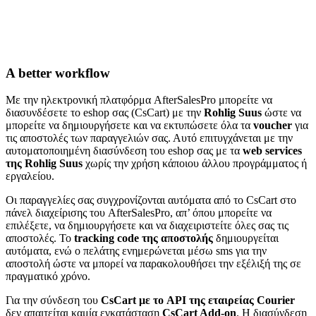
A better workflow
Με την ηλεκτρονική πλατφόρμα AfterSalesPro μπορείτε να
διασυνδέσετε το eshop σας (CsCart) με την
Rohlig Suus
ώστε να
μπορείτε να δημιουργήσετε και να εκτυπώσετε όλα τα
voucher
για
τις αποστολές των παραγγελιών σας. Αυτό επιτυγχάνεται με την
αυτοματοποιημένη διασύνδεση του eshop σας με τα
web services
της Rohlig Suus
χωρίς την χρήση κάποιου άλλου προγράμματος ή
εργαλείου.
Οι παραγγελίες σας συγχρονίζονται αυτόματα από το CsCart στο
πάνελ διαχείρισης του AfterSalesPro, απ’ όπου μπορείτε να
επιλέξετε, να δημιουργήσετε και να διαχειριστείτε όλες σας τις
αποστολές. Το
tracking code της αποστολής
δημιουργείται
αυτόματα, ενώ ο πελάτης ενημερώνεται μέσω sms για την
αποστολή ώστε να μπορεί να παρακολουθήσει την εξέλιξή της σε
πραγματικό χρόνο.
Για την σύνδεση του
CsCart με το API της εταιρείας Courier
δεν απαιτείται καμία εγκατάσταση
CsCart Add-on
. H διασύνδεση