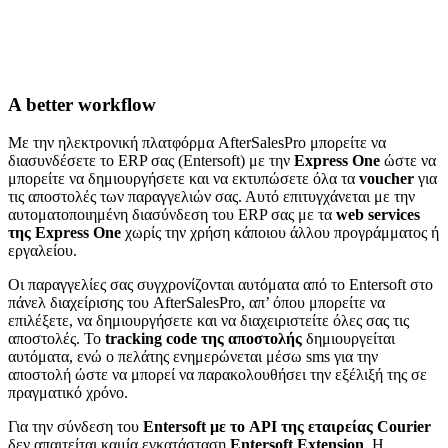
A better workflow
Με την ηλεκτρονική πλατφόρμα AfterSalesPro μπορείτε να
διασυνδέσετε το ERP σας (Entersoft) με την
Express One
ώστε να
μπορείτε να δημιουργήσετε και να εκτυπώσετε όλα τα
voucher
για
τις αποστολές των παραγγελιών σας. Αυτό επιτυγχάνεται με την
αυτοματοποιημένη διασύνδεση του ERP σας με τα
web services
της Express One
χωρίς την χρήση κάποιου άλλου προγράμματος ή
εργαλείου.
Οι παραγγελίες σας συγχρονίζονται αυτόματα από το Entersoft στο
πάνελ διαχείρισης του AfterSalesPro, απ’ όπου μπορείτε να
επιλέξετε, να δημιουργήσετε και να διαχειριστείτε όλες σας τις
αποστολές. Το
tracking code της αποστολής
δημιουργείται
αυτόματα, ενώ ο πελάτης ενημερώνεται μέσω sms για την
αποστολή ώστε να μπορεί να παρακολουθήσει την εξέλιξή της σε
πραγματικό χρόνο.
Για την σύνδεση του
Entersoft με το API της εταιρείας Courier
δεν απαιτείται καμία εγκατάσταση
Entersoft Extension
. H