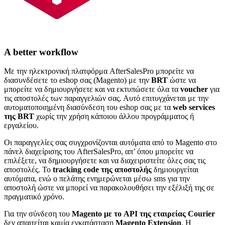
A better workflow
Με την ηλεκτρονική πλατφόρμα AfterSalesPro μπορείτε να
διασυνδέσετε το eshop σας (Magento) με την
BRT
ώστε να
μπορείτε να δημιουργήσετε και να εκτυπώσετε όλα τα
voucher
για
τις αποστολές των παραγγελιών σας. Αυτό επιτυγχάνεται με την
αυτοματοποιημένη διασύνδεση του eshop σας με τα
web services
της BRT
χωρίς την χρήση κάποιου άλλου προγράμματος ή
εργαλείου.
Οι παραγγελίες σας συγχρονίζονται αυτόματα από το Magento στο
πάνελ διαχείρισης του AfterSalesPro, απ’ όπου μπορείτε να
επιλέξετε, να δημιουργήσετε και να διαχειριστείτε όλες σας τις
αποστολές. Το
tracking code της αποστολής
δημιουργείται
αυτόματα, ενώ ο πελάτης ενημερώνεται μέσω sms για την
αποστολή ώστε να μπορεί να παρακολουθήσει την εξέλιξή της σε
πραγματικό χρόνο.
Για την σύνδεση του
Magento με το API της εταιρείας Courier
δεν απαιτείται καμία εγκατάσταση
Magento Extension
. H