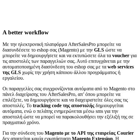
A better workflow
Με την ηλεκτρονική πλατφόρμα AfterSalesPro μπορείτε να
διασυνδέσετε το eshop σας (Magento) με την
GLS
ώστε να
μπορείτε να δημιουργήσετε και να εκτυπώσετε όλα τα
voucher
για
τις αποστολές των παραγγελιών σας. Αυτό επιτυγχάνεται με την
αυτοματοποιημένη διασύνδεση του eshop σας με τα
web services
της GLS
χωρίς την χρήση κάποιου άλλου προγράμματος ή
εργαλείου.
Οι παραγγελίες σας συγχρονίζονται αυτόματα από το Magento στο
πάνελ διαχείρισης του AfterSalesPro, απ’ όπου μπορείτε να
επιλέξετε, να δημιουργήσετε και να διαχειριστείτε όλες σας τις
αποστολές. Το
tracking code της αποστολής
δημιουργείται
αυτόματα, ενώ ο πελάτης ενημερώνεται μέσω sms για την
αποστολή ώστε να μπορεί να παρακολουθήσει την εξέλιξή της σε
πραγματικό χρόνο.
Για την σύνδεση του
Magento με το API της εταιρείας Courier
δεν απαιτείται καμία εγκατάσταση
Magento Extension
. H