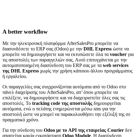
A better workflow
Με την ηλεκτρονική πλατφόρμα AfterSalesPro μπορείτε να
διασυνδέσετε το ERP σας (Odoo) με την
DHL Express
ώστε να
μπορείτε να δημιουργήσετε και να εκτυπώσετε όλα τα
voucher
για
τις αποστολές των παραγγελιών σας. Αυτό επιτυγχάνεται με την
αυτοματοποιημένη διασύνδεση του ERP σας με τα
web services
της DHL Express
χωρίς την χρήση κάποιου άλλου προγράμματος
ή εργαλείου.
Οι παραγγελίες σας συγχρονίζονται αυτόματα από το Odoo στο
πάνελ διαχείρισης του AfterSalesPro, απ’ όπου μπορείτε να
επιλέξετε, να δημιουργήσετε και να διαχειριστείτε όλες σας τις
αποστολές. Το
tracking code της αποστολής
δημιουργείται
αυτόματα, ενώ ο πελάτης ενημερώνεται μέσω sms για την
αποστολή ώστε να μπορεί να παρακολουθήσει την εξέλιξή της σε
πραγματικό χρόνο.
Για την σύνδεση του
Odoo με το API της εταιρείας Courier
δεν
απαιτείται καμία εγκατάσταση
Odoo Module
. H διασύνδεση