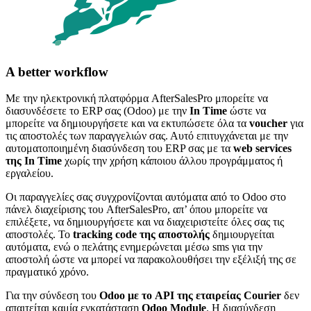
A better workflow
Με την ηλεκτρονική πλατφόρμα AfterSalesPro μπορείτε να
διασυνδέσετε το ERP σας (Odoo) με την
In Time
ώστε να
μπορείτε να δημιουργήσετε και να εκτυπώσετε όλα τα
voucher
για
τις αποστολές των παραγγελιών σας. Αυτό επιτυγχάνεται με την
αυτοματοποιημένη διασύνδεση του ERP σας με τα
web services
της In Time
χωρίς την χρήση κάποιου άλλου προγράμματος ή
εργαλείου.
Οι παραγγελίες σας συγχρονίζονται αυτόματα από το Odoo στο
πάνελ διαχείρισης του AfterSalesPro, απ’ όπου μπορείτε να
επιλέξετε, να δημιουργήσετε και να διαχειριστείτε όλες σας τις
αποστολές. Το
tracking code της αποστολής
δημιουργείται
αυτόματα, ενώ ο πελάτης ενημερώνεται μέσω sms για την
αποστολή ώστε να μπορεί να παρακολουθήσει την εξέλιξή της σε
πραγματικό χρόνο.
Για την σύνδεση του
Odoo με το API της εταιρείας Courier
δεν
απαιτείται καμία εγκατάσταση
Odoo Module
. H διασύνδεση