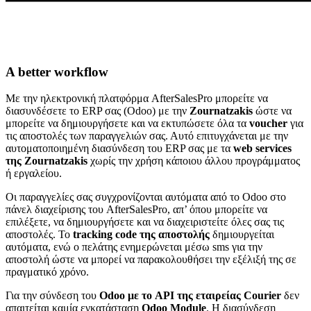
A better workflow
Με την ηλεκτρονική πλατφόρμα AfterSalesPro μπορείτε να
διασυνδέσετε το ERP σας (Odoo) με την
Zournatzakis
ώστε να
μπορείτε να δημιουργήσετε και να εκτυπώσετε όλα τα
voucher
για
τις αποστολές των παραγγελιών σας. Αυτό επιτυγχάνεται με την
αυτοματοποιημένη διασύνδεση του ERP σας με τα
web services
της Zournatzakis
χωρίς την χρήση κάποιου άλλου προγράμματος
ή εργαλείου.
Οι παραγγελίες σας συγχρονίζονται αυτόματα από το Odoo στο
πάνελ διαχείρισης του AfterSalesPro, απ’ όπου μπορείτε να
επιλέξετε, να δημιουργήσετε και να διαχειριστείτε όλες σας τις
αποστολές. Το
tracking code της αποστολής
δημιουργείται
αυτόματα, ενώ ο πελάτης ενημερώνεται μέσω sms για την
αποστολή ώστε να μπορεί να παρακολουθήσει την εξέλιξή της σε
πραγματικό χρόνο.
Για την σύνδεση του
Odoo με το API της εταιρείας Courier
δεν
απαιτείται καμία εγκατάσταση
Odoo Module
. H διασύνδεση