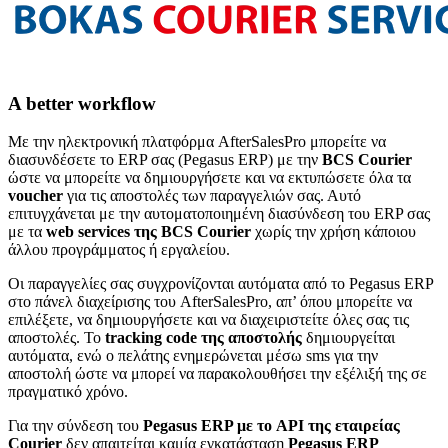
A better workflow
Με την ηλεκτρονική πλατφόρμα AfterSalesPro μπορείτε να
διασυνδέσετε το ERP σας (Pegasus ERP) με την
BCS Courier
ώστε να μπορείτε να δημιουργήσετε και να εκτυπώσετε όλα τα
voucher
για τις αποστολές των παραγγελιών σας. Αυτό
επιτυγχάνεται με την αυτοματοποιημένη διασύνδεση του ERP σας
με τα
web services της BCS Courier
χωρίς την χρήση κάποιου
άλλου προγράμματος ή εργαλείου.
Οι παραγγελίες σας συγχρονίζονται αυτόματα από το Pegasus ERP
στο πάνελ διαχείρισης του AfterSalesPro, απ’ όπου μπορείτε να
επιλέξετε, να δημιουργήσετε και να διαχειριστείτε όλες σας τις
αποστολές. Το
tracking code της αποστολής
δημιουργείται
αυτόματα, ενώ ο πελάτης ενημερώνεται μέσω sms για την
αποστολή ώστε να μπορεί να παρακολουθήσει την εξέλιξή της σε
πραγματικό χρόνο.
Για την σύνδεση του
Pegasus ERP με το API της εταιρείας
Courier
δεν απαιτείται καμία εγκατάσταση
Pegasus ERP