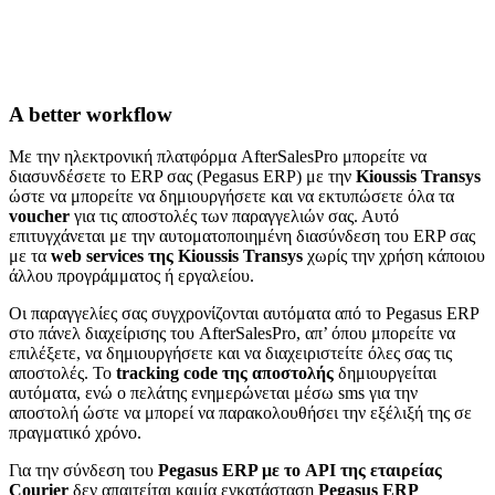
A better workflow
Με την ηλεκτρονική πλατφόρμα AfterSalesPro μπορείτε να
διασυνδέσετε το ERP σας (Pegasus ERP) με την
Kioussis Transys
ώστε να μπορείτε να δημιουργήσετε και να εκτυπώσετε όλα τα
voucher
για τις αποστολές των παραγγελιών σας. Αυτό
επιτυγχάνεται με την αυτοματοποιημένη διασύνδεση του ERP σας
με τα
web services της Kioussis Transys
χωρίς την χρήση κάποιου
άλλου προγράμματος ή εργαλείου.
Οι παραγγελίες σας συγχρονίζονται αυτόματα από το Pegasus ERP
στο πάνελ διαχείρισης του AfterSalesPro, απ’ όπου μπορείτε να
επιλέξετε, να δημιουργήσετε και να διαχειριστείτε όλες σας τις
αποστολές. Το
tracking code της αποστολής
δημιουργείται
αυτόματα, ενώ ο πελάτης ενημερώνεται μέσω sms για την
αποστολή ώστε να μπορεί να παρακολουθήσει την εξέλιξή της σε
πραγματικό χρόνο.
Για την σύνδεση του
Pegasus ERP με το API της εταιρείας
Courier
δεν απαιτείται καμία εγκατάσταση
Pegasus ERP