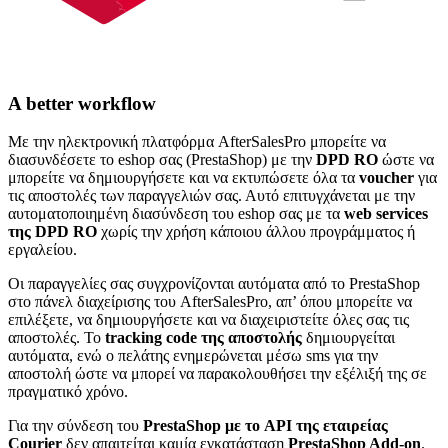
A better workflow
Με την ηλεκτρονική πλατφόρμα AfterSalesPro μπορείτε να
διασυνδέσετε το eshop σας (PrestaShop) με την
DPD RO
ώστε να
μπορείτε να δημιουργήσετε και να εκτυπώσετε όλα τα
voucher
για
τις αποστολές των παραγγελιών σας. Αυτό επιτυγχάνεται με την
αυτοματοποιημένη διασύνδεση του eshop σας με τα
web services
της DPD RO
χωρίς την χρήση κάποιου άλλου προγράμματος ή
εργαλείου.
Οι παραγγελίες σας συγχρονίζονται αυτόματα από το PrestaShop
στο πάνελ διαχείρισης του AfterSalesPro, απ’ όπου μπορείτε να
επιλέξετε, να δημιουργήσετε και να διαχειριστείτε όλες σας τις
αποστολές. Το
tracking code της αποστολής
δημιουργείται
αυτόματα, ενώ ο πελάτης ενημερώνεται μέσω sms για την
αποστολή ώστε να μπορεί να παρακολουθήσει την εξέλιξή της σε
πραγματικό χρόνο.
Για την σύνδεση του
PrestaShop με το API της εταιρείας
Courier
δεν απαιτείται καμία εγκατάσταση
PrestaShop Add-on
.