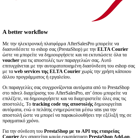
A better workflow
Με την ηλεκτρονική πλατφόρμα AfterSalesPro μπορείτε να
διασυνδέσετε το eshop σας (PrestaShop) με την
ELTA Courier
ώστε να μπορείτε να δημιουργήσετε και να εκτυπώσετε όλα τα
voucher
για τις αποστολές των παραγγελιών σας. Αυτό
επιτυγχάνεται με την αυτοματοποιημένη διασύνδεση του eshop σας
με τα
web services της ELTA Courier
χωρίς την χρήση κάποιου
άλλου προγράμματος ή εργαλείου.
Οι παραγγελίες σας συγχρονίζονται αυτόματα από το PrestaShop
στο πάνελ διαχείρισης του AfterSalesPro, απ’ όπου μπορείτε να
επιλέξετε, να δημιουργήσετε και να διαχειριστείτε όλες σας τις
αποστολές. Το
tracking code της αποστολής
δημιουργείται
αυτόματα, ενώ ο πελάτης ενημερώνεται μέσω sms για την
αποστολή ώστε να μπορεί να παρακολουθήσει την εξέλιξή της σε
πραγματικό χρόνο.
Για την σύνδεση του
PrestaShop με το API της εταιρείας
Courier
δεν απαιτείται καμία εγκατάσταση
PrestaShop Add-on
.