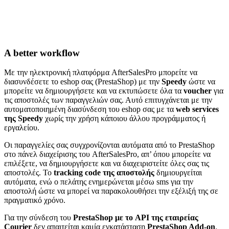
A better workflow
Με την ηλεκτρονική πλατφόρμα AfterSalesPro μπορείτε να
διασυνδέσετε το eshop σας (PrestaShop) με την
Speedy
ώστε να
μπορείτε να δημιουργήσετε και να εκτυπώσετε όλα τα
voucher
για
τις αποστολές των παραγγελιών σας. Αυτό επιτυγχάνεται με την
αυτοματοποιημένη διασύνδεση του eshop σας με τα
web services
της Speedy
χωρίς την χρήση κάποιου άλλου προγράμματος ή
εργαλείου.
Οι παραγγελίες σας συγχρονίζονται αυτόματα από το PrestaShop
στο πάνελ διαχείρισης του AfterSalesPro, απ’ όπου μπορείτε να
επιλέξετε, να δημιουργήσετε και να διαχειριστείτε όλες σας τις
αποστολές. Το
tracking code της αποστολής
δημιουργείται
αυτόματα, ενώ ο πελάτης ενημερώνεται μέσω sms για την
αποστολή ώστε να μπορεί να παρακολουθήσει την εξέλιξή της σε
πραγματικό χρόνο.
Για την σύνδεση του
PrestaShop με το API της εταιρείας
Courier
δεν απαιτείται καμία εγκατάσταση
PrestaShop Add-on
.