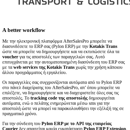
A better workflow
Με την ηλεκτρονική πλατφόρμα AfterSalesPro μπορείτε να
διασυνδέσετε το ERP σας (Pylon ERP) με την
Kotakis Trans
ώστε να μπορείτε να δημιουργήσετε και να εκτυπώσετε όλα τα
voucher
για τις αποστολές των παραγγελιών σας. Αυτό
επιτυγχάνεται με την αυτοματοποιημένη διασύνδεση του ERP σας
με τα
web services της Kotakis Trans
χωρίς την χρήση κάποιου
άλλου προγράμματος ή εργαλείου.
Οι παραγγελίες σας συγχρονίζονται αυτόματα από το Pylon ERP
στο πάνελ διαχείρισης του AfterSalesPro, απ’ όπου μπορείτε να
επιλέξετε, να δημιουργήσετε και να διαχειριστείτε όλες σας τις
αποστολές. Το
tracking code της αποστολής
δημιουργείται
αυτόματα, ενώ ο πελάτης ενημερώνεται μέσω sms για την
αποστολή ώστε να μπορεί να παρακολουθήσει την εξέλιξή της σε
πραγματικό χρόνο.
Για την σύνδεση του
Pylon ERP με το API της εταιρείας
Courier
δεν απαιτείται καμία εγκατάσταση
Pylon ERP Extension
.