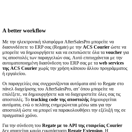
A better workflow
Με την ηλεκτρονική πλατφόρμα AfterSalesPro μπορείτε να
διασυνδέσετε το ERP σας (Regate) με την
ACS Courier
ώστε να
μπορείτε να δημιουργήσετε και να εκτυπώσετε όλα τα
voucher
για
τις αποστολές των παραγγελιών σας. Αυτό επιτυγχάνεται με την
αυτοματοποιημένη διασύνδεση του ERP σας με τα
web services
της ACS Courier
χωρίς την χρήση κάποιου άλλου προγράμματος
ή εργαλείου.
Οι παραγγελίες σας συγχρονίζονται αυτόματα από το Regate στο
πάνελ διαχείρισης του AfterSalesPro, απ’ όπου μπορείτε να
επιλέξετε, να δημιουργήσετε και να διαχειριστείτε όλες σας τις
αποστολές. Το
tracking code της αποστολής
δημιουργείται
αυτόματα, ενώ ο πελάτης ενημερώνεται μέσω sms για την
αποστολή ώστε να μπορεί να παρακολουθήσει την εξέλιξή της σε
πραγματικό χρόνο.
Για την σύνδεση του
Regate με το API της εταιρείας Courier
δεν απαιτείται καμία εγκατάσταση
Regate Extension
. H