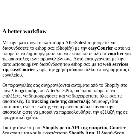
A better workflow
Με την ηλεκτρονική πλατφόρμα AfterSalesPro μπορείτε να
διασυνδέσετε το eshop σας (Shopify) με την
easyCourier
ώστε να
μπορείτε να δημιουργήσετε και να εκτυπώσετε όλα τα
voucher
για
τις αποστολές των παραγγελιών σας. Αυτό επιτυγχάνεται με την
αυτοματοποιημένη διασύνδεση του eshop σας με τα
web services
της easyCourier
χωρίς την χρήση κάποιου άλλου προγράμματος ή
εργαλείου.
Οι παραγγελίες σας συγχρονίζονται αυτόματα από το Shopify στο
πάνελ διαχείρισης του AfterSalesPro, απ’ όπου μπορείτε να
επιλέξετε, να δημιουργήσετε και να διαχειριστείτε όλες σας τις
αποστολές. Το
tracking code της αποστολής
δημιουργείται
αυτόματα, ενώ ο πελάτης ενημερώνεται μέσω sms για την
αποστολή ώστε να μπορεί να παρακολουθήσει την εξέλιξή της σε
πραγματικό χρόνο.
Για την σύνδεση του
Shopify με το API της εταιρείας Courier
δεν απαιτείται καμία εγκατάσταση
Shopify App
. H διασύνδεση