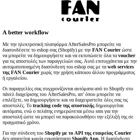
A better workflow
Με την ηλεκτρονική πλατφόρμα AfterSalesPro μπορείτε να
διασυνδέσετε το eshop σας (Shopify) με την
FAN Courier
ώστε
να μπορείτε να δημιουργήσετε και να εκτυπώσετε όλα τα
voucher
για τις αποστολές των παραγγελιών σας. Αυτό επιτυγχάνεται με την
αυτοματοποιημένη διασύνδεση του eshop σας με τα
web services
της FAN Courier
χωρίς την χρήση κάποιου άλλου προγράμματος
ή εργαλείου.
Οι παραγγελίες σας συγχρονίζονται αυτόματα από το Shopify στο
πάνελ διαχείρισης του AfterSalesPro, απ’ όπου μπορείτε να
επιλέξετε, να δημιουργήσετε και να διαχειριστείτε όλες σας τις
αποστολές. Το
tracking code της αποστολής
δημιουργείται
αυτόματα, ενώ ο πελάτης ενημερώνεται μέσω sms για την
αποστολή ώστε να μπορεί να παρακολουθήσει την εξέλιξή της σε
πραγματικό χρόνο.
Για την σύνδεση του
Shopify με το API της εταιρείας Courier
δεν απαιτείται καμία εγκατάσταση
Shopify App
. H διασύνδεση