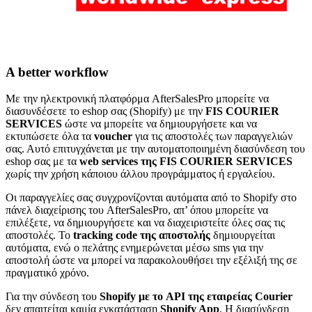
A better workflow
Με την ηλεκτρονική πλατφόρμα AfterSalesPro μπορείτε να
διασυνδέσετε το eshop σας (Shopify) με την
FIS COURIER
SERVICES
ώστε να μπορείτε να δημιουργήσετε και να
εκτυπώσετε όλα τα
voucher
για τις αποστολές των παραγγελιών
σας. Αυτό επιτυγχάνεται με την αυτοματοποιημένη διασύνδεση του
eshop σας με τα
web services της FIS COURIER SERVICES
χωρίς την χρήση κάποιου άλλου προγράμματος ή εργαλείου.
Οι παραγγελίες σας συγχρονίζονται αυτόματα από το Shopify στο
πάνελ διαχείρισης του AfterSalesPro, απ’ όπου μπορείτε να
επιλέξετε, να δημιουργήσετε και να διαχειριστείτε όλες σας τις
αποστολές. Το
tracking code της αποστολής
δημιουργείται
αυτόματα, ενώ ο πελάτης ενημερώνεται μέσω sms για την
αποστολή ώστε να μπορεί να παρακολουθήσει την εξέλιξή της σε
πραγματικό χρόνο.
Για την σύνδεση του
Shopify με το API της εταιρείας Courier
δεν απαιτείται καμία εγκατάσταση
Shopify App
. H διασύνδεση