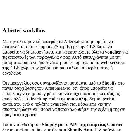
A better workflow
Με την ηλεκτρονική πλατφόρμα AfterSalesPro μπορείτε να
διασυνδέσετε το eshop σας (Shopify) με την
GLS
ώστε να
μπορείτε να δημιουργήσετε και να εκτυπώσετε όλα τα
voucher
για
τις αποστολές των παραγγελιών σας. Αυτό επιτυγχάνεται με την
αυτοματοποιημένη διασύνδεση του eshop σας με τα
web services
της GLS
χωρίς την χρήση κάποιου άλλου προγράμματος ή
εργαλείου.
Οι παραγγελίες σας συγχρονίζονται αυτόματα από το Shopify στο
πάνελ διαχείρισης του AfterSalesPro, απ’ όπου μπορείτε να
επιλέξετε, να δημιουργήσετε και να διαχειριστείτε όλες σας τις
αποστολές. Το
tracking code της αποστολής
δημιουργείται
αυτόματα, ενώ ο πελάτης ενημερώνεται μέσω sms για την
αποστολή ώστε να μπορεί να παρακολουθήσει την εξέλιξή της σε
πραγματικό χρόνο.
Για την σύνδεση του
Shopify με το API της εταιρείας Courier
δεν απαιτείται καμία εγκατάσταση
Shopify App
. H διασύνδεση