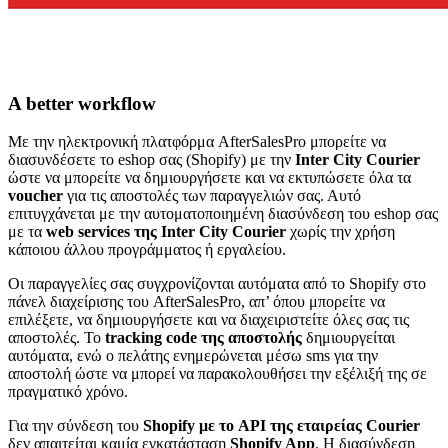
A better workflow
Με την ηλεκτρονική πλατφόρμα AfterSalesPro μπορείτε να
διασυνδέσετε το eshop σας (Shopify) με την
Inter City Courier
ώστε να μπορείτε να δημιουργήσετε και να εκτυπώσετε όλα τα
voucher
για τις αποστολές των παραγγελιών σας. Αυτό
επιτυγχάνεται με την αυτοματοποιημένη διασύνδεση του eshop σας
με τα
web services της Inter City Courier
χωρίς την χρήση
κάποιου άλλου προγράμματος ή εργαλείου.
Οι παραγγελίες σας συγχρονίζονται αυτόματα από το Shopify στο
πάνελ διαχείρισης του AfterSalesPro, απ’ όπου μπορείτε να
επιλέξετε, να δημιουργήσετε και να διαχειριστείτε όλες σας τις
αποστολές. Το
tracking code της αποστολής
δημιουργείται
αυτόματα, ενώ ο πελάτης ενημερώνεται μέσω sms για την
αποστολή ώστε να μπορεί να παρακολουθήσει την εξέλιξή της σε
πραγματικό χρόνο.
Για την σύνδεση του
Shopify με το API της εταιρείας Courier
δεν απαιτείται καμία εγκατάσταση
Shopify App
. H διασύνδεση