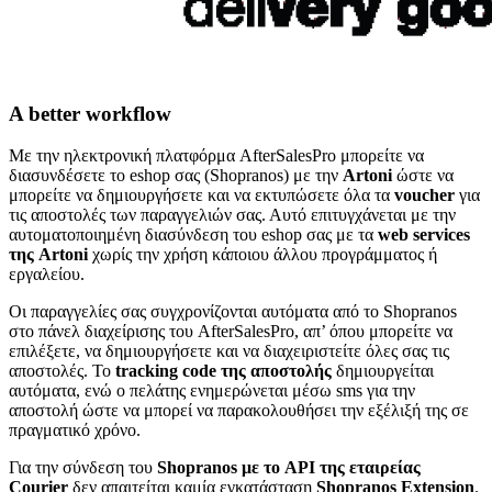
A better workflow
Με την ηλεκτρονική πλατφόρμα AfterSalesPro μπορείτε να
διασυνδέσετε το eshop σας (Shopranos) με την
Artoni
ώστε να
μπορείτε να δημιουργήσετε και να εκτυπώσετε όλα τα
voucher
για
τις αποστολές των παραγγελιών σας. Αυτό επιτυγχάνεται με την
αυτοματοποιημένη διασύνδεση του eshop σας με τα
web services
της Artoni
χωρίς την χρήση κάποιου άλλου προγράμματος ή
εργαλείου.
Οι παραγγελίες σας συγχρονίζονται αυτόματα από το Shopranos
στο πάνελ διαχείρισης του AfterSalesPro, απ’ όπου μπορείτε να
επιλέξετε, να δημιουργήσετε και να διαχειριστείτε όλες σας τις
αποστολές. Το
tracking code της αποστολής
δημιουργείται
αυτόματα, ενώ ο πελάτης ενημερώνεται μέσω sms για την
αποστολή ώστε να μπορεί να παρακολουθήσει την εξέλιξή της σε
πραγματικό χρόνο.
Για την σύνδεση του
Shopranos με το API της εταιρείας
Courier
δεν απαιτείται καμία εγκατάσταση
Shopranos Extension
.