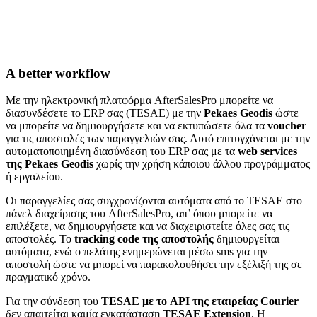
A better workflow
Με την ηλεκτρονική πλατφόρμα AfterSalesPro μπορείτε να
διασυνδέσετε το ERP σας (TESAE) με την
Pekaes Geodis
ώστε
να μπορείτε να δημιουργήσετε και να εκτυπώσετε όλα τα
voucher
για τις αποστολές των παραγγελιών σας. Αυτό επιτυγχάνεται με την
αυτοματοποιημένη διασύνδεση του ERP σας με τα
web services
της Pekaes Geodis
χωρίς την χρήση κάποιου άλλου προγράμματος
ή εργαλείου.
Οι παραγγελίες σας συγχρονίζονται αυτόματα από το TESAE στο
πάνελ διαχείρισης του AfterSalesPro, απ’ όπου μπορείτε να
επιλέξετε, να δημιουργήσετε και να διαχειριστείτε όλες σας τις
αποστολές. Το
tracking code της αποστολής
δημιουργείται
αυτόματα, ενώ ο πελάτης ενημερώνεται μέσω sms για την
αποστολή ώστε να μπορεί να παρακολουθήσει την εξέλιξή της σε
πραγματικό χρόνο.
Για την σύνδεση του
TESAE με το API της εταιρείας Courier
δεν απαιτείται καμία εγκατάσταση
TESAE Extension
. H