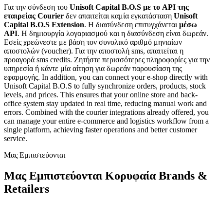
Για την σύνδεση του
Unisoft Capital B.O.S με το API της
εταιρείας Courier
δεν απαιτείται καμία εγκατάσταση
Unisoft
Capital B.O.S Extension
. H διασύνδεση επιτυγχάνεται
μέσω
API
. Η δημιουργία λογαριασμού και η διασύνδεση είναι δωρεάν.
Εσείς χρεώνεστε με βάση τον συνολικό αριθμό μηνιαίων
αποστολών (voucher). Για την αποστολή sms, απαιτείται η
προαγορά sms credits. Ζητήστε περισσότερες πληροφορίες για την
υπηρεσία ή κάντε μία αίτηση για δωρεάν παρουσίαση της
εφαρμογής. In addition, you can connect your e-shop directly with
Unisoft Capital B.O.S to fully synchronize orders, products, stock
levels, and prices. This ensures that your online store and back-
office system stay updated in real time, reducing manual work and
errors. Combined with the courier integrations already offered, you
can manage your entire e-commerce and logistics workflow from a
single platform, achieving faster operations and better customer
service.
Μας Εμπιστεύονται
Μας Εμπιστεύονται Κορυφαία Brands &
Retailers