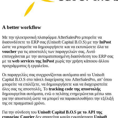
A better workflow
Με την ηλεκτρονική πλατφόρμα AfterSalesPro μπορείτε να
διασυνδέσετε το ERP σας (Unisoft Capital B.O.S) με την
InPost
ώστε να μπορείτε να δημιουργήσετε και να εκτυπώσετε όλα τα
voucher
για τις αποστολές των παραγγελιών σας. Αυτό
επιτυγχάνεται με την αυτοματοποιημένη διασύνδεση του ERP σας
με τα
web services της InPost
χωρίς την χρήση κάποιου άλλου
προγράμματος ή εργαλείου.
Οι παραγγελίες σας συγχρονίζονται αυτόματα από το Unisoft
Capital B.O.S στο πάνελ διαχείρισης του AfterSalesPro, απ’ όπου
μπορείτε να επιλέξετε, να δημιουργήσετε και να διαχειριστείτε
όλες σας τις αποστολές. Το
tracking code της αποστολής
δημιουργείται αυτόματα, ενώ ο πελάτης ενημερώνεται μέσω sms
για την αποστολή ώστε να μπορεί να παρακολουθήσει την εξέλιξή
της σε πραγματικό χρόνο.
Για την σύνδεση του
Unisoft Capital B.O.S με το API της
εταιρείας Courier
δεν απαιτείται καμία εγκατάσταση
Unisoft