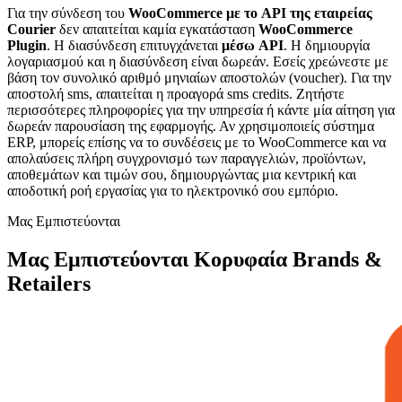
Για την σύνδεση του
WooCommerce με το API της εταιρείας
Courier
δεν απαιτείται καμία εγκατάσταση
WooCommerce
Plugin
. H διασύνδεση επιτυγχάνεται
μέσω API
. Η δημιουργία
λογαριασμού και η διασύνδεση είναι δωρεάν. Εσείς χρεώνεστε με
βάση τον συνολικό αριθμό μηνιαίων αποστολών (voucher). Για την
αποστολή sms, απαιτείται η προαγορά sms credits. Ζητήστε
περισσότερες πληροφορίες για την υπηρεσία ή κάντε μία αίτηση για
δωρεάν παρουσίαση της εφαρμογής. Αν χρησιμοποιείς σύστημα
ERP, μπορείς επίσης να το συνδέσεις με το WooCommerce και να
απολαύσεις πλήρη συγχρονισμό των παραγγελιών, προϊόντων,
αποθεμάτων και τιμών σου, δημιουργώντας μια κεντρική και
αποδοτική ροή εργασίας για το ηλεκτρονικό σου εμπόριο.
Μας Εμπιστεύονται
Μας Εμπιστεύονται Κορυφαία Brands &
Retailers