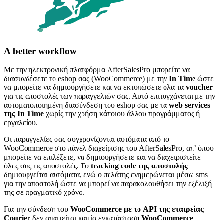
A better workflow
Με την ηλεκτρονική πλατφόρμα AfterSalesPro μπορείτε να
διασυνδέσετε το eshop σας (WooCommerce) με την
In Time
ώστε
να μπορείτε να δημιουργήσετε και να εκτυπώσετε όλα τα
voucher
για τις αποστολές των παραγγελιών σας. Αυτό επιτυγχάνεται με την
αυτοματοποιημένη διασύνδεση του eshop σας με τα
web services
της In Time
χωρίς την χρήση κάποιου άλλου προγράμματος ή
εργαλείου.
Οι παραγγελίες σας συγχρονίζονται αυτόματα από το
WooCommerce στο πάνελ διαχείρισης του AfterSalesPro, απ’ όπου
μπορείτε να επιλέξετε, να δημιουργήσετε και να διαχειριστείτε
όλες σας τις αποστολές. Το
tracking code της αποστολής
δημιουργείται αυτόματα, ενώ ο πελάτης ενημερώνεται μέσω sms
για την αποστολή ώστε να μπορεί να παρακολουθήσει την εξέλιξή
της σε πραγματικό χρόνο.
Για την σύνδεση του
WooCommerce με το API της εταιρείας
Courier
δεν απαιτείται καμία εγκατάσταση
WooCommerce