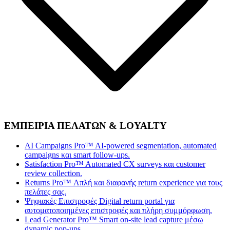
ΕΜΠΕΙΡΙΑ ΠΕΛΑΤΩΝ & LOYALTY
AI Campaigns Pro™
AI-powered segmentation, automated
campaigns και smart follow-ups.
Satisfaction Pro™
Automated CX surveys και customer
review collection.
Returns Pro™
Απλή και διαφανής return experience για τους
πελάτες σας.
Ψηφιακές Επιστροφές
Digital return portal για
αυτοματοποιημένες επιστροφές και πλήρη συμμόρφωση.
Lead Generator Pro™
Smart on-site lead capture μέσω
dynamic pop-ups.