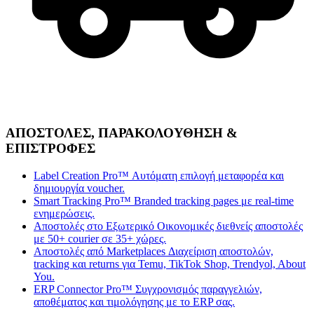
ΑΠΟΣΤΟΛΕΣ, ΠΑΡΑΚΟΛΟΥΘΗΣΗ &
ΕΠΙΣΤΡΟΦΕΣ
Label Creation Pro™
Αυτόματη επιλογή μεταφορέα και
δημιουργία voucher.
Smart Tracking Pro™
Branded tracking pages με real-time
ενημερώσεις.
Αποστολές στο Εξωτερικό
Οικονομικές διεθνείς αποστολές
με 50+ courier σε 35+ χώρες.
Αποστολές από Marketplaces
Διαχείριση αποστολών,
tracking και returns για Temu, TikTok Shop, Trendyol, About
You.
ERP Connector Pro™
Συγχρονισμός παραγγελιών,
αποθέματος και τιμολόγησης με το ERP σας.