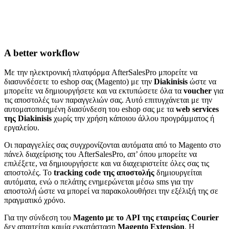
A better workflow
Με την ηλεκτρονική πλατφόρμα AfterSalesPro μπορείτε να
διασυνδέσετε το eshop σας (Magento) με την
Diakinisis
ώστε να
μπορείτε να δημιουργήσετε και να εκτυπώσετε όλα τα
voucher
για
τις αποστολές των παραγγελιών σας. Αυτό επιτυγχάνεται με την
αυτοματοποιημένη διασύνδεση του eshop σας με τα
web services
της Diakinisis
χωρίς την χρήση κάποιου άλλου προγράμματος ή
εργαλείου.
Οι παραγγελίες σας συγχρονίζονται αυτόματα από το Magento στο
πάνελ διαχείρισης του AfterSalesPro, απ’ όπου μπορείτε να
επιλέξετε, να δημιουργήσετε και να διαχειριστείτε όλες σας τις
αποστολές. Το
tracking code της αποστολής
δημιουργείται
αυτόματα, ενώ ο πελάτης ενημερώνεται μέσω sms για την
αποστολή ώστε να μπορεί να παρακολουθήσει την εξέλιξή της σε
πραγματικό χρόνο.
Για την σύνδεση του
Magento με το API της εταιρείας Courier
δεν απαιτείται καμία εγκατάσταση
Magento Extension
. H