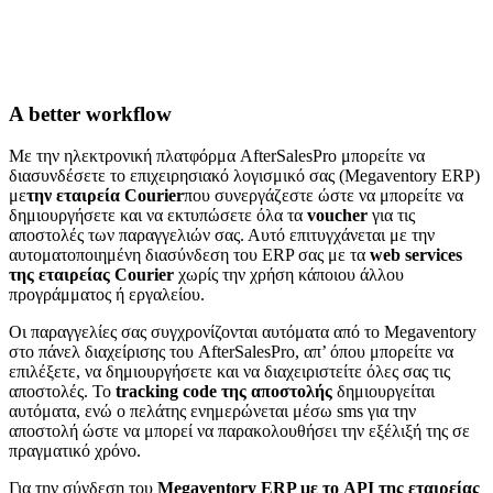
A better workflow
Με την ηλεκτρονική πλατφόρμα AfterSalesPro μπορείτε να
διασυνδέσετε το επιχειρησιακό λογισμικό σας (Megaventory ERP)
με
την εταιρεία Courier
που συνεργάζεστε ώστε να μπορείτε να
δημιουργήσετε και να εκτυπώσετε όλα τα
voucher
για τις
αποστολές των παραγγελιών σας. Αυτό επιτυγχάνεται με την
αυτοματοποιημένη διασύνδεση του ERP σας με τα
web services
της εταιρείας Courier
χωρίς την χρήση κάποιου άλλου
προγράμματος ή εργαλείου.
Οι παραγγελίες σας συγχρονίζονται αυτόματα από το Megaventory
στο πάνελ διαχείρισης του AfterSalesPro, απ’ όπου μπορείτε να
επιλέξετε, να δημιουργήσετε και να διαχειριστείτε όλες σας τις
αποστολές. Το
tracking code της αποστολής
δημιουργείται
αυτόματα, ενώ ο πελάτης ενημερώνεται μέσω sms για την
αποστολή ώστε να μπορεί να παρακολουθήσει την εξέλιξή της σε
πραγματικό χρόνο.
Για την σύνδεση του
Megaventory ERP με το API της εταιρείας