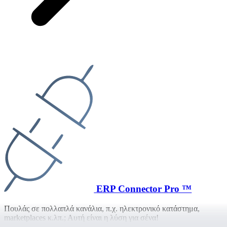
ERP Connector Pro ™
Πουλάς σε πολλαπλά κανάλια, π.χ. ηλεκτρονικό κατάστημα,
marketplaces κ.λπ.; Αυτή είναι η λύση για σένα!