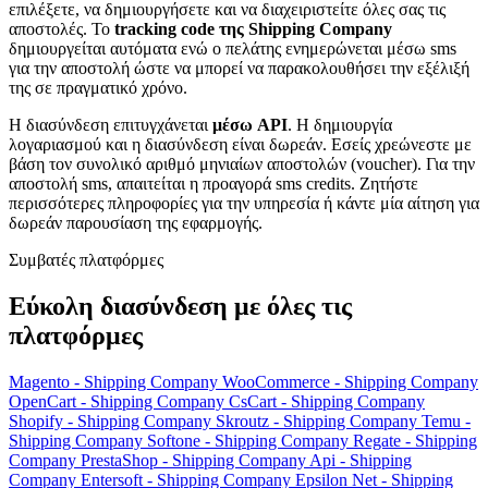
επιλέξετε, να δημιουργήσετε και να διαχειριστείτε όλες σας τις
αποστολές. Το
tracking code της Shipping Company
δημιουργείται αυτόματα ενώ ο πελάτης ενημερώνεται μέσω sms
για την αποστολή ώστε να μπορεί να παρακολουθήσει την εξέλιξή
της σε πραγματικό χρόνο.
H διασύνδεση επιτυγχάνεται
μέσω API
. Η δημιουργία
λογαριασμού και η διασύνδεση είναι δωρεάν. Εσείς χρεώνεστε με
βάση τον συνολικό αριθμό μηνιαίων αποστολών (voucher). Για την
αποστολή sms, απαιτείται η προαγορά sms credits. Ζητήστε
περισσότερες πληροφορίες για την υπηρεσία ή κάντε μία αίτηση για
δωρεάν παρουσίαση της εφαρμογής.
Συμβατές πλατφόρμες
Εύκολη διασύνδεση με όλες τις
πλατφόρμες
Magento - Shipping Company
WooCommerce - Shipping Company
OpenCart - Shipping Company
CsCart - Shipping Company
Shopify - Shipping Company
Skroutz - Shipping Company
Temu -
Shipping Company
Softone - Shipping Company
Regate - Shipping
Company
PrestaShop - Shipping Company
Api - Shipping
Company
Entersoft - Shipping Company
Epsilon Net - Shipping